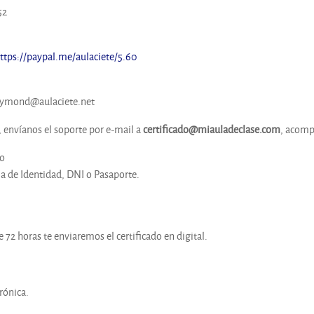
52
ttps://paypal.me/aulaciete/5.60
raymond@aulaciete.net
, envíanos el soporte por e-mail a
certificado@miauladeclase.com
, acomp
o
 de Identidad, DNI o Pasaporte.
72 horas te enviaremos el certificado en digital.
rónica.