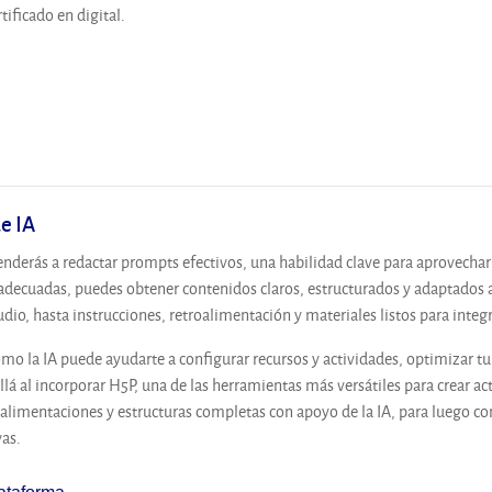
ificado en digital.
e IA
enderás a redactar prompts efectivos, una habilidad clave para aprovechar 
 adecuadas, puedes obtener contenidos claros, estructurados y adaptados 
dio, hasta instrucciones, retroalimentación y materiales listos para integ
o la IA puede ayudarte a configurar recursos y actividades, optimizar t
á al incorporar H5P, una de las herramientas más versátiles para crear act
oalimentaciones y estructuras completas con apoyo de la IA, para luego conv
vas.