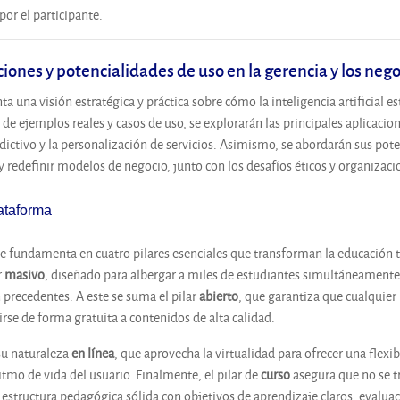
or el participante.
aciones y potencialidades de uso en la gerencia y los neg
ta una visión estratégica y práctica sobre cómo la inteligencia artificial e
 de ejemplos reales y casos de uso, se explorarán las principales aplicacio
edictivo y la personalización de servicios. Asimismo, se abordarán sus pot
y redefinir modelos de negocio, junto con los desafíos éticos y organizac
ataforma
e fundamenta en cuatro pilares esenciales que transforman la educación tr
r
masivo
, diseñado para albergar a miles de estudiantes simultáneamente si
n precedentes. A este se suma el pilar
abierto
, que garantiza que cualquier
irse de forma gratuita a contenidos de alta calidad.
su naturaleza
en línea
, que aprovecha la virtualidad para ofrecer una flexi
itmo de vida del usuario. Finalmente, el pilar de
curso
asegura que no se t
estructura pedagógica sólida con objetivos de aprendizaje claros, evalua