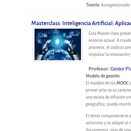
Tutoría
:
Autogestionado p
Masterclass: Inteligencia Artificial: Aplic
Esta Master class presen
entorno actual. A través
procesos, el análisis pr
impulsar la innovación 
Profesor:
Gestor Pl
Modelo de gestión
:
El modelo de los
MOOC
s
primer pilar es su carácte
una escala de difusión si
geográfica, pueda inscrib
El tercer componente es 
asíncrono y se adapte al r
documentos, sino de una 