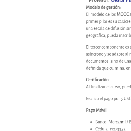
Profesor:
Gestor Pl
Modelo de gestión
:
El modelo de los
MOOC
s
primer pilar es su caráct
una escala de difusión si
geográfica, pueda inscrib
El tercer componente es 
asíncrono y se adapte al 
documentos, sino de una 
definida que culmina, en 
Certificación
:
Al finalizar el curso, pu
Realiza el pago por 5 US
Pago Móvil
Banco: Mercantil /
Cédula: 11273352