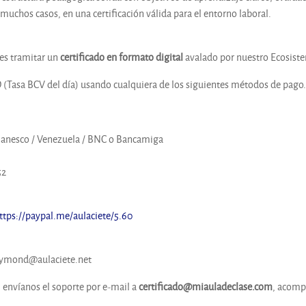
muchos casos, en una certificación válida para el entorno laboral.
des tramitar un
certificado en formato digital
avalado por nuestro Ecosist
D (Tasa BCV del día) usando cualquiera de los siguientes métodos de pago
Banesco / Venezuela / BNC o Bancamiga
52
ttps://paypal.me/aulaciete/5.60
raymond@aulaciete.net
, envíanos el soporte por e-mail a
certificado@miauladeclase.com
, acomp