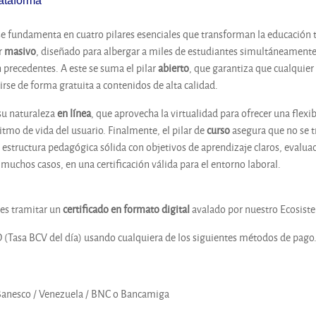
ataforma
e fundamenta en cuatro pilares esenciales que transforman la educación tr
er
masivo
, diseñado para albergar a miles de estudiantes simultáneamente s
n precedentes. A este se suma el pilar
abierto
, que garantiza que cualquier
irse de forma gratuita a contenidos de alta calidad.
su naturaleza
en línea
, que aprovecha la virtualidad para ofrecer una flexi
ritmo de vida del usuario. Finalmente, el pilar de
curso
asegura que no se t
estructura pedagógica sólida con objetivos de aprendizaje claros, evalua
muchos casos, en una certificación válida para el entorno laboral.
edes tramitar un
certificado en formato digital
avalado por nuestro Ecosist
D (Tasa BCV del día) usando cualquiera de los siguientes métodos de pago
 Banesco / Venezuela / BNC o Bancamiga