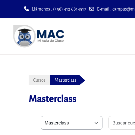
Llámenos
: (+58) 412 6814517
E-mail
:
campus@mia
Saltar al contenido principal
Cursos
Masterclass
Masterclass
Categorías